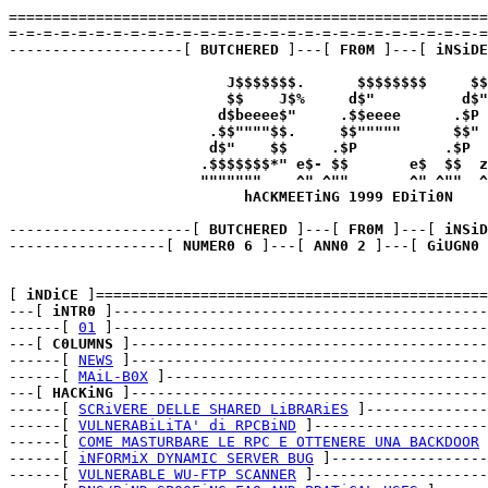
=======================================================
=-=-=-=-=-=-=-=-=-=-=-=-=-=-=-=-=-=-=-=-=-=-=-=-=-=-=-=
--------------------[ 
BUTCHERED
 ]---[ 
FR0M
 ]---[ 
iNSiDE
J$$$$$$$.      $$$$$$$$     $$
$$    J$%     d$"          d$"
d$beeee$"     .$$eeee      .$P
.$$""""$$.     $$"""""      $$"
d$"    $$     .$P          .$P
.$$$$$$$*" e$- $$       e$  $$  z
"""""""    ^" ^""       ^" ^""  ^
hACKMEETiNG 1999 EDiTi0N
---------------------[ 
BUTCHERED
 ]---[ 
FR0M
 ]---[ 
iNSiD
------------------[ 
NUMER0 6
 ]---[ 
ANN0 2
 ]---[ 
GiUGN0 
[ 
iNDiCE
 ]=============================================
---[ 
iNTR0
 ]-------------------------------------------
------[ 
01
 ]-------------------------------------------
---[ 
C0LUMNS
 ]-----------------------------------------
------[ 
NEWS
 ]-----------------------------------------
------[ 
MAiL-B0X
 ]-------------------------------------
---[ 
HACKiNG
 ]-----------------------------------------
------[ 
SCRiVERE DELLE SHARED LiBRARiES
 ]--------------
------[ 
VULNERABiLiTA' di RPCBiND
 ]--------------------
------[ 
COME MASTURBARE LE RPC E OTTENERE UNA BACKDOOR
 
------[ 
iNFORMiX DYNAMIC SERVER BUG
 ]------------------
------[ 
VULNERABLE WU-FTP SCANNER
 ]--------------------