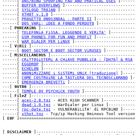
------[ 
DNS/BiND SP00FiNG FAQ AND PRATiCAL USES
 ]------
------[ 
BUFFER 0VERFL0WS
 ]-----------------------------
------[ 
SYSL0GD TR0JAN
 ]-------------------------------
------[ 
XTH0T v.1.0
 ]----------------------------------
------[ 
PR0GETT0 0N0S3NDAi - PARTE II
 ]----------------
------[ 
D0S VARi: iDEE A F0ND0 PERDUT0
 ]---------------
---[ 
PHREAKiNG
 ]---------------------------------------
------[ 
TELEF0NiA FiSSA, LEGGENDE E VERiTA'
 ]----------
------[ 
GSM PH0NES F0R FUN AND PR0FiT
 ]----------------
------[ 
WAR DiALER PER LiNUX
 ]-------------------------
---[ 
ViRii
 ]-------------------------------------------
------[ 
B00T SECT0R E B00T SECT0R ViRUSES
 ]------------
---[ 
MiSCELLANE0US
 ]-----------------------------------
------[ 
CRiTT0SiSTEMi A CHiAVE PUBBLiCA : [DH76] & RSA
 
------[ 
EGGDR0P
 ]--------------------------------------
------[ 
ECHEL0N
 ]--------------------------------------
------[ 
AN0NiMiZZARE i SiSTEMi UNiX (traduzione)
 ]-----
------[ 
C0ME C0STRUiRE LA TASTiERA DEL TECN0SCiAMAN0
 ]-
------[ 
EMERGENZA BREVETTi
 ]---------------------------
---[ 
0UTR0
 ]-------------------------------------------
------[ 
TEMPLE 0V PSYCHiCK Y0UTH
 ]---------------------
---[ 
FileZ
 ]-------------------------------------------
------[ 
aces-2.8.tgz
 - ACES HiGH SCANNER ]-------------
------[ 
dead-1.0.tgz
 - WarDialer per Linux ]-----------
------[ 
rpc-date.tgz
 - VULNERABiLiTA' di RPCBiND ]-----
------[ 
xthot.tgz
 - Tcp/ip Hacking 0minous Tool version
[ 
E0F
 ]================================================
[ 
DiSCLAiMER
 ]-----------------------------------------