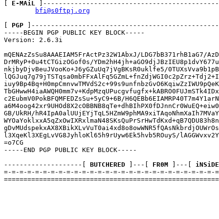
[ 
E-MAiL
 ]---------------------------------------------
[ 
PGP
 ]------------------------------------------------
-----BEGIN PGP PUBLIC KEY BLOCK-----

Version: 2.6.3i

mQENAzZsSu8AAAEIAM5FrActPz32W1AbxJ/LDG7bB371rhB1aG7/AzD
DrMRyP+0u4tCTGizOGof0s/YDm2hH4jh+aGO9djJBzIEU8p1dvY677u
nkjbyDjvBeuJVooKo+J6yGZuUq7jVgBKsR0uklfe5/0TUXsVva9b1pB
lQGJuq7g79jTSTqsa0mbFFxAlFq5GZmL+fnZdjWGI0c2pZrz+Tdj2+I
iuy9Bp4Bq+H0mpCmnvwTMVdS2c+99s9unfnbzGvO6KqiwZzIWU9pQeK
TbGHwwH4iaAWQH0mm7v+KdpMzqUPucgvfugfx+kABRO0FUJmSTk4IDx
c2EubmV0PokBFQMFEDZsSu+5yC9+6B/H6QEBb6EIAMRP40T7m4Y1arN
a6M4oog42xr9UHOd8X2cOBBNB8qTe+dhBIhPX0fDJnnCr0WuEQ+eiw0
GB/UkRH/hR4IpA0alUUjEYjTqL5HZmW9phMA9xiTAqoNhmXaIh7MVaY
WYOaYoklxxA5qZxOwIXRxlmaN48SKsQuPrSrHwTdKxd+qB7QDU83h8n
gDvMUdspekxAX8XBikXLvVuT0ai4xd8o8owWNR5fQAsNkbrdjOUWrOs
l3XqeKl3XEgLvVG8JyhloKl65h9rUyw6Ek5hvb5ROuyS/lAGGWvxv2Y
=o7CG

-----END PGP PUBLIC KEY BLOCK-----

--------------------[ 
BUTCHERED
 ]---[ 
FR0M 
]---[ 
iNSiDE
=-=-=-=-=-=-=-=-=-=-=-=-=-=-=-=-=-=-=-=-=-=-=-=-=-=-=-=