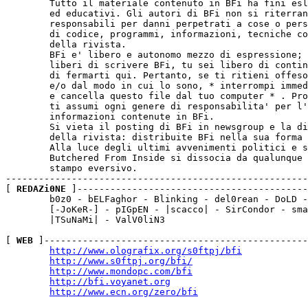
	Tutto il materiale contenuto in BFi ha fini eslusivamente informativi

	ed educativi. Gli autori di BFi non si riterranno in alcun modo

	responsabili per danni perpetrati a cose o persone causati dall'uso

	di codice, programmi, informazioni, tecniche contenuti all'interno

	della rivista.

	BFi e' libero e autonomo mezzo di espressione; come noi autori siamo

	liberi di scrivere BFi, tu sei libero di continuare a leggere oppure

	di fermarti qui. Pertanto, se ti ritieni offeso dai temi trattati

	e/o dal modo in cui lo sono, * interrompi immediatamente la lettura

	e cancella questo file dal tuo computer * . Proseguendo tu, lettore,

	ti assumi ogni genere di responsabilita' per l'uso che farai delle

	informazioni contenute in BFi.

	Si vieta il posting di BFi in newsgroup e la diffusione di *parti*

	della rivista: distribuite BFi nella sua forma integrale ed originale.

        Alla luce degli ultimi avvenimenti politici e s
        Butchered From Inside si dissocia da qualunque 
        stampo eversivo.

-------------------------------------------------------
[ 
REDAZi0NE
 ]------------------------------------------
	b0z0 - bELFaghor - Blinking - del0rean - DoLD - FuSyS - C. Gubitosa -

	[-JoKeR-] - pIGpEN - |scacco| - SirCondor - smaster - \sPIRIT\ -

 	|TSuNaMi| - ValV0liN3

[ 
WEB
 ]------------------------------------------------
http://www.olografix.org/s0ftpj/bfi
http://www.s0ftpj.org/bfi/
http://www.mondopc.com/bfi