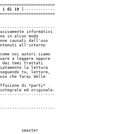
=======================

 1 di 18
 ]-------------

=======================

-----------------------

usivamente informativi

no in alcun modo

one causati dall'uso

ntenuti all'interno

come noi autori siamo

uare a leggere oppure

 dai temi trattati

iatamente la lettura

seguendo tu, lettore,

uso che farai delle

ffusione di *parti*

integrale ed originale.

-----------------------

-----------------------

smaster
