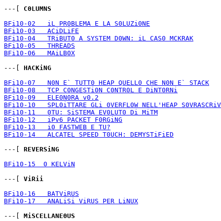
---[ 
C0LUMNS
BFi10-02   iL PR0BLEMA E LA S0LUZi0NE
BFi10-03   ACiDLiFE
BFi10-04   TRiBUT0 A SYSTEM D0WN: iL CAS0 MCKRAK
BFi10-05   THREADS
BFi10-06   MAiLB0X
---[ 
HACKiNG
BFi10-07   N0N E` TUTT0 HEAP QUELL0 CHE N0N E` STACK
BFi10-08   TCP C0NGESTi0N C0NTR0L E DiNT0RNi
BFi10-09   ELE0N0RA v0.2
BFi10-10   SPL0iTTARE GLi 0VERFL0W NELL'HEAP S0VRASCRiV
BFi10-11   0TU: SiSTEMA EV0LUT0 Di MiTM
BFi10-12   iPv6 PACKET F0RGiNG
BFi10-13   i0 FASTWEB E TU?
BFi10-14   ALCATEL SPEED T0UCH: DEMYSTiFiED
---[ 
REVERSiNG
BFi10-15  0 KELViN
---[ 
ViRii
BFi10-16   BATViRUS
BFi10-17   ANALiSi ViRUS PER LiNUX
---[ 
MiSCELLANE0US