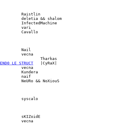
Cavallo

END0 LE STRUCT
NeURo && NoXiouS

syscalo

vecna
