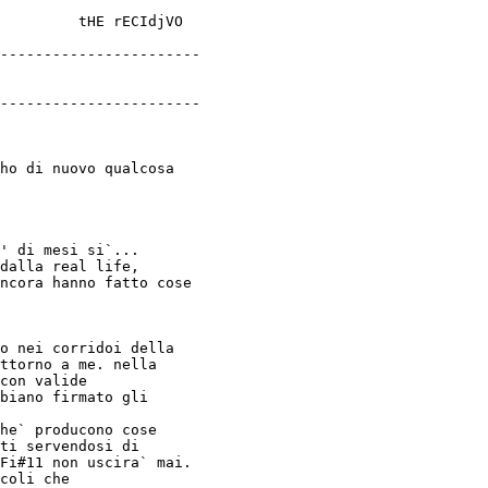
tHE rECIdjVO

-----------------------

-----------------------
