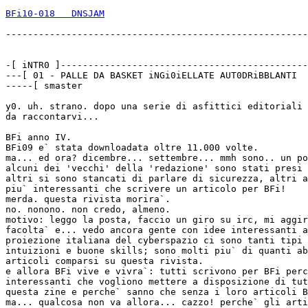
BFi10-018   DNSJAM
-------------------------------------------------------
-[ iNTR0 ]---------------------------------------------
---[ 01	- PALLE DA BASKET iNGi0iELLATE AUT0DRiBBLANTI

-----[ smaster 