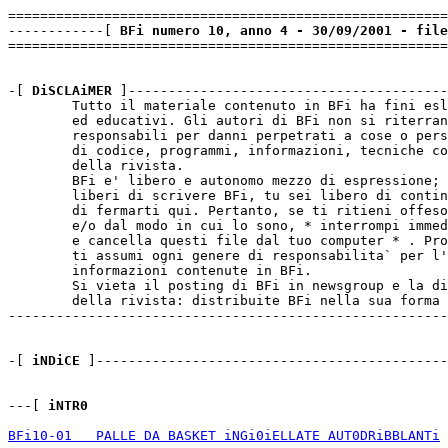
=======================================================
------------[ 
BFi numero 10, anno 4 - 30/09/2001 - file
=======================================================
-[ 
DiSCLAiMER
 ]----------------------------------------
        Tutto il materiale contenuto in BFi ha fini esl
        ed educativi. Gli autori di BFi non si riterran
        responsabili per danni perpetrati a cose o pers
        di codice, programmi, informazioni, tecniche co
        della rivista.

        BFi e' libero e autonomo mezzo di espressione; 
        liberi di scrivere BFi, tu sei libero di contin
        di fermarti qui. Pertanto, se ti ritieni offeso
        e/o dal modo in cui lo sono, * interrompi immed
        e cancella questi file dal tuo computer * . Pro
        ti assumi ogni genere di responsabilita` per l'
        informazioni contenute in BFi.

        Si vieta il posting di BFi in newsgroup e la di
        della rivista: distribuite BFi nella sua forma 
-------------------------------------------------------
-[ 
iNDiCE
 ]--------------------------------------------
---[ 
iNTR0
BFi10-01   PALLE DA BASKET iNGi0iELLATE AUT0DRiBBLANTi